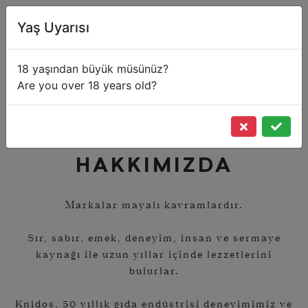
Yaş Uyarısı
18 yaşından büyük müsünüz?
Are you over 18 years old?
HAKKIMIZDA
HAKKIMIZDA
BİZE
ULAŞIN
Markalar mayalı kavramlardır.
Sır, sabır, emek, deneyim, insan ve sermaye
kaynağı ile uzun yıllar içinde lezzetlerini
bulurlar.
Knidos, 50 yıllık gıda endüstrisi deneyimimiz ve